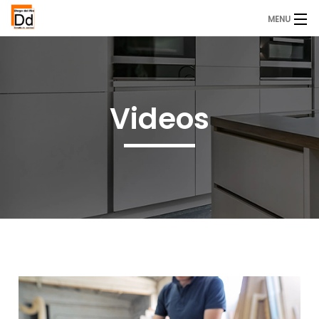
MENU
Inicio
Servicios
Videos
Trabajos
Contacto
Pídenos presupuesto